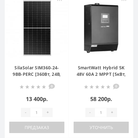
SilaSolar SIM360-24-
SmartWatt Hybrid 5K
9BB-PERC [360Вт, 24В,
48V 60А 2 MPPT [5кВт,
Моно, TP]
48В, MPPT 2*60A]
0
0
13 400р.
58 200р.
-
+
-
+
ПРЕДЗАКАЗ
УТОЧНИТЬ