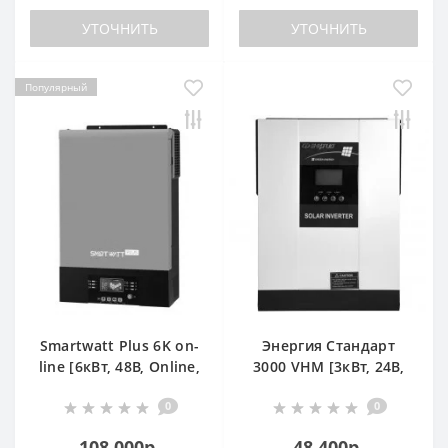
УТОЧНИТЬ
УТОЧНИТЬ
Популярный
Smartwatt Plus 6K on-
Энергия Стандарт
line [6кВт, 48В, Online,
3000 VHM [3кВт, 24В,
120А]
MPPT 80А]
0
0
108 000р.
48 400р.