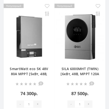
Популярный
Популярный
SmartWatt eco 5K 48V
SILA 6000MHT (TWIN)
80A MPPT [5кВт, 48В,
[6кВт, 48В, MPPT 120А
Online, 80А]
High Voltage]
0
0
74 300р.
87 500р.
-
+
-
+