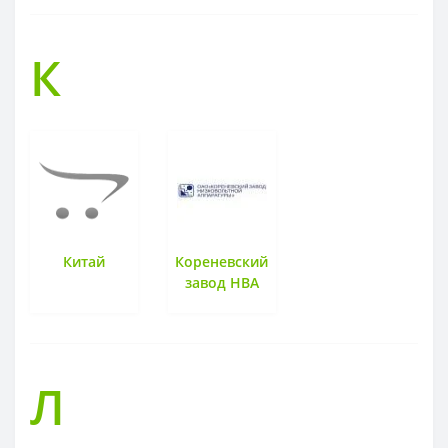
К
Китай
Кореневский
завод НВА
Л