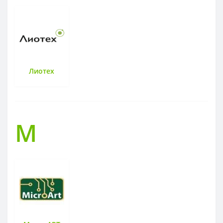
Лиотех
М