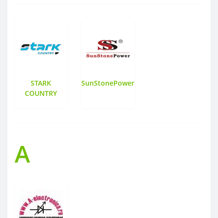
STARK
SunStonePower
COUNTRY
А