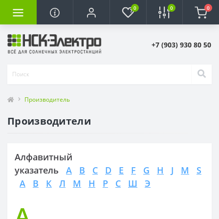
0
0
0
+7 (903) 930 80 50
Производитель
Производители
Алфавитный
указатель
A
B
C
D
E
F
G
H
J
M
S
А
В
К
Л
М
Н
Р
С
Ш
Э
A