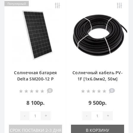
Популярный
Солнечная батарея
Солнечный кабель PV-
Delta SM200-12 P
1F [1x6.0мм2, 50м]
[200Вт, 12В, Поли]
0
0
8 100р.
9 500р.
-
+
-
+
СРОК ПОСТАВКИ 2-3 ДНЯ
В КОРЗИНУ