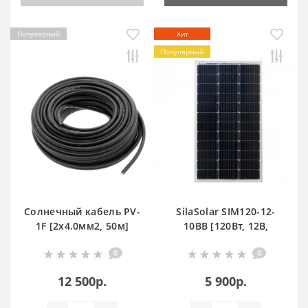
Популярный
Хит
Популярный
Солнечный кабель PV-
SilaSolar SIM120-12-
1F [2x4.0мм2, 50м]
10BB [120Вт, 12В,
Моно]
0
0
12 500р.
5 900р.