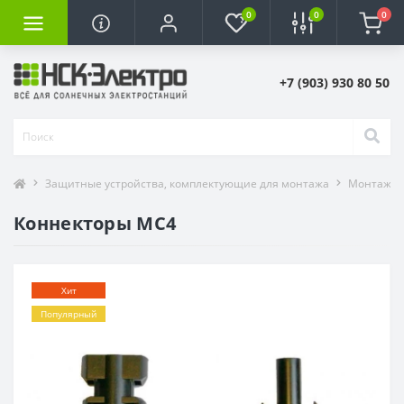
0
0
0
+7 (903) 930 80 50
Защитные устройства, комплектующие для монтажа
Монтаж с
Коннекторы MC4
Хит
Популярный