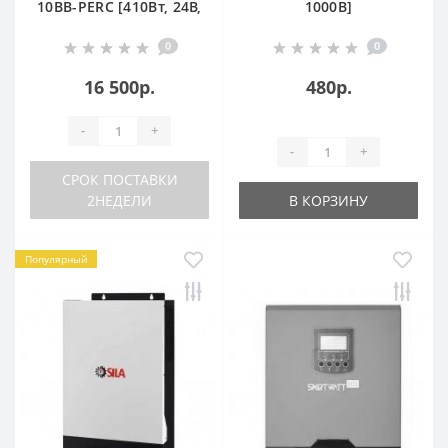
10BB-PERC [410Вт, 24В,
1000В]
Моно, TP]
0
0
16 500р.
480р.
-
+
-
+
СРОК ПОСТАВКИ
2НЕДЕЛИ
В КОРЗИНУ
Популярный