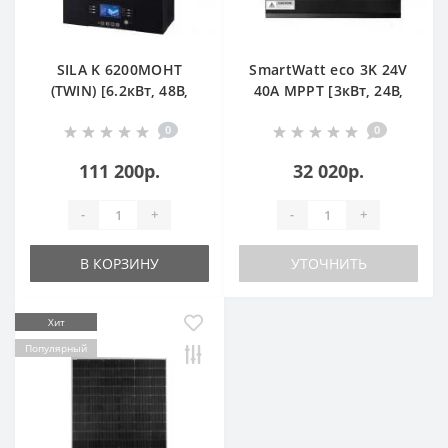
SILA K 6200MOHT
SmartWatt eco 3K 24V
(TWIN) [6.2кВт, 48В,
40A MPPT [3кВт, 24В,
Online, MPPT 120А
MPPT 40А]
0
0
High Voltage]
111 200р.
32 020р.
-
+
-
+
В КОРЗИНУ
УТОЧНИТЬ
Хит
Популярный