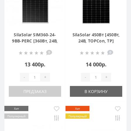
SilaSolar SIM360-24-
SilaSolar 450Вт [450Вт,
9BB-PERC [360Вт, 24В,
24В, TOPCon, TP]
Моно, TP]
0
0
13 400р.
14 000р.
-
+
-
+
ПРЕДЗАКАЗ
В КОРЗИНУ
Хит
Хит
Популярный
Популярный