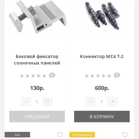
Боковой фиксатор
Коннектор MC4 T-2
солнечных панелей
[Al, 30-45мм]
0
0
130р.
600р.
-
+
-
+
ПРЕДЗАКАЗ
В КОРЗИНУ
Хит
Популярный