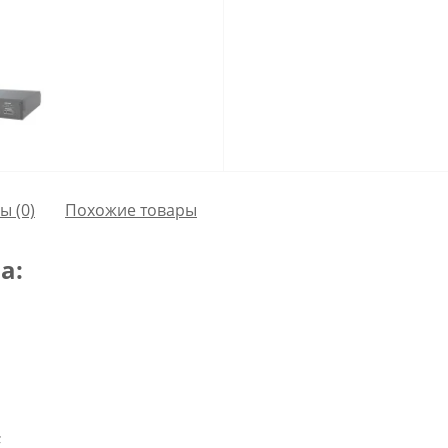
сы
(0)
Похожие товары
а:
;