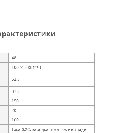
арактеристики
48
100 (4,8 кВт*ч)
52,5
37,5
150
20
100
Тока 0,2С, зарядка пока ток не упадет