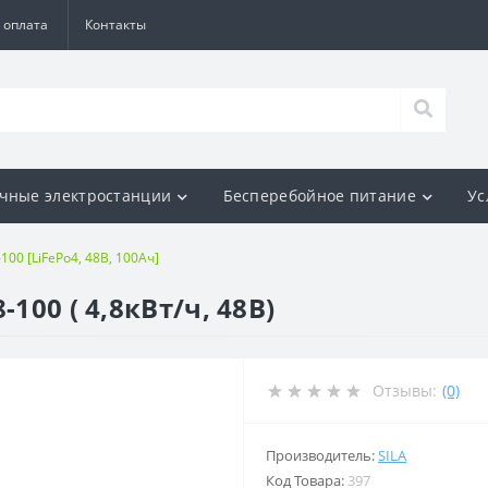
 оплата
Контакты
чные электростанции
Бесперебойное питание
Ус
-100 [LiFePo4, 48В, 100Ач]
100 ( 4,8кВт/ч, 48В)
Отзывы:
(0)
Производитель:
SILA
Код Товара:
397