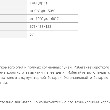
CAN (RJ11)
от 0°С до +50°С
от -10°С до +60°С
676×438×133
57
открытого огня и прямых солнечных лучей. Избегайте короткого
ение короткого замыкания в ее цепи. Избегайте включения 
ых клемм аккумуляторной батареи. Устанавливайте батарею 
янии.
ательно внимательно ознакомитесь с его техническими харак