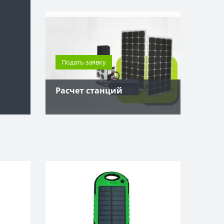
от 100 тыс. руб
Доставка до терминала ТК по России - 
наш счет!
Подать заявку
Перейти в товары
Расчет станций