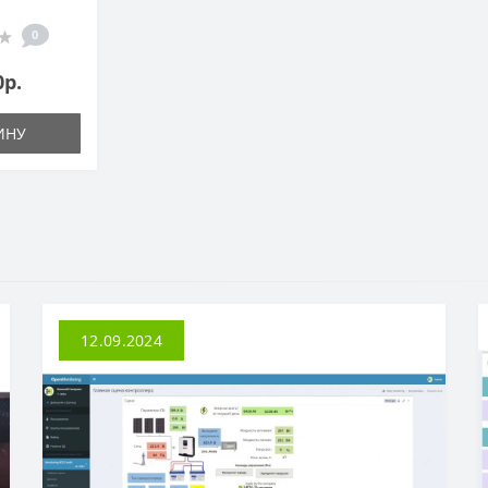
ч]
0
0р.
ИНУ
12.09.2024