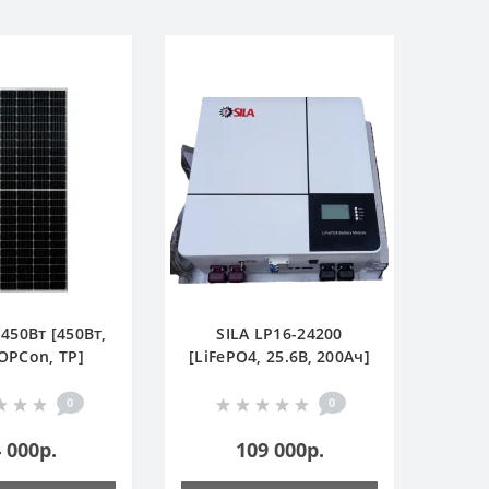
 450Вт [450Вт,
SILA LP16-24200
TOPCon, TP]
[LiFePO4, 25.6В, 200Ач]
0
0
 000р.
109 000р.