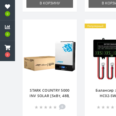
В КОРЗИНУ
В КОРЗ
0
Популярный
0
0
STARK COUNTRY 5000
Балансир 
INV SOLAR [5кВт, 48В,
HC02-SW 
Online, MPPT 100А]
7,4/11,1/12
0