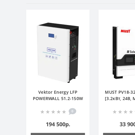
Vektor Energy LFP
MUST PV18-32
POWERWALL 51.2-150W
[3.2кВт, 24В,
0
194 500р.
33 90