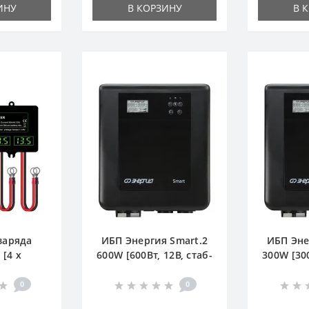
ИНУ
В КОРЗИНУ
В 
заряда
ИБП Энергия Smart.2
ИБП Эне
[4 x
600W [600Вт, 12В, стаб-
300W [300
/14,8В ]
ор, настен.]
ор,
0
0