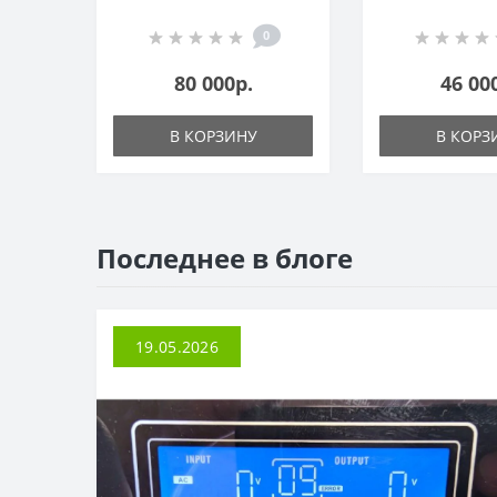
[7.5кВт, 2*MPPT]
200А
0
80 000р.
46 00
В КОРЗИНУ
В КОРЗ
Последнее в блоге
19.05.2026