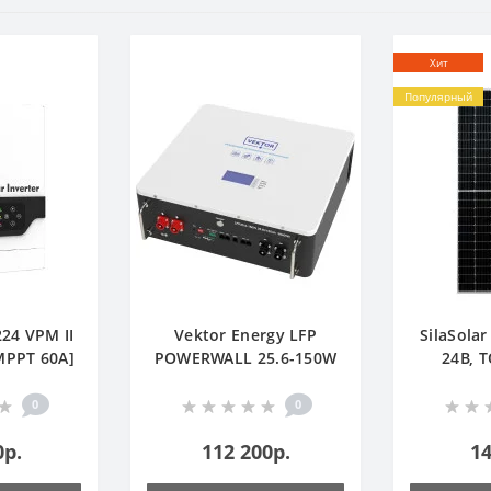
Хит
Популярный
24 VPM II
Vektor Energy LFP
SilaSolar
 MPPT 60А]
POWERWALL 25.6-150W
24В, 
0
0
0р.
112 200р.
14