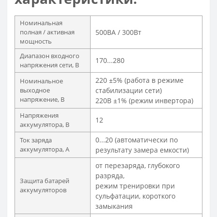
Номинальная
полная / активная
500ВА / 300Вт
мощность
Диапазон входного
170...280
напряжения сети, В
220 ±5% (работа в режиме
Номинальное
выходное
стабилизации сети)
напряжение, В
220В ±1% (режим инвертора)
Напряжения
12
аккумулятора, В
0...20 (автоматически по
Ток заряда
аккумулятора, А
результату замера емкости)
от перезаряда, глубокого
разряда,
Защита батарей
режим тренировки при
аккумуляторов
сульфатации, короткого
замыкания