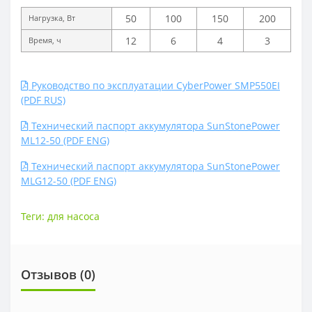
50
100
150
200
Нагрузка, Вт
12
6
4
3
Время, ч
Руководство по эксплуатации CyberPower SMP550EI
(PDF RUS)
Технический паспорт аккумулятора SunStonePower
ML12-50 (PDF ENG)
Технический паспорт аккумулятора SunStonePower
MLG12-50 (PDF ENG)
Теги:
для насоса
Отзывов (0)