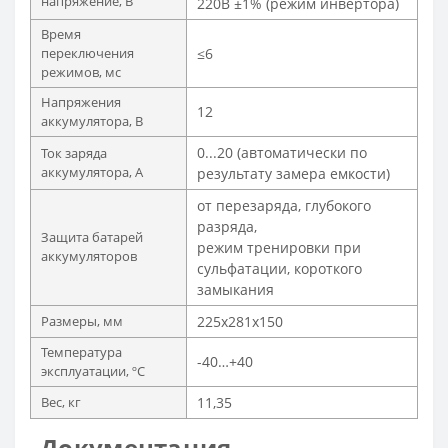
напряжение, В
220В ±1% (режим инвертора)
Время
переключения
≤6
режимов, мс
Напряжения
12
аккумулятора, В
0...20 (автоматически по
Ток заряда
аккумулятора, А
результату замера емкости)
от перезаряда, глубокого
разряда,
Защита батарей
режим тренировки при
аккумуляторов
сульфатации, короткого
замыкания
Размеры, мм
225х281х150
Температура
-40…+40
эксплуатации, ºС
Вес, кг
11,35
Документация