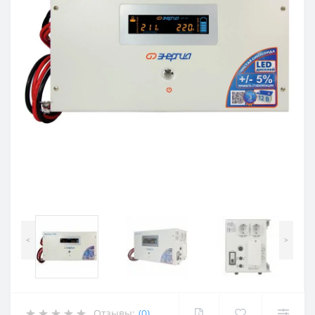
<
>
Отзывы:
(0)