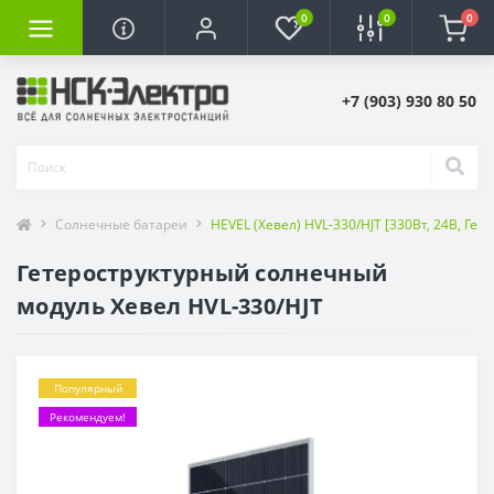
0
0
0
+7 (903) 930 80 50
Солнечные батареи
HEVEL (Хевел) HVL-330/HJT [330Вт, 24В, Гете
Гетероструктурный солнечный
модуль Хевел HVL-330/HJT
Популярный
Рекомендуем!