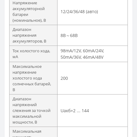
Напряжение
аккумуляторной
12/24/36/48 (авто)
батареи
(номинальное), В
Диапазон
напряжения
8В～68В
аккумуляторов, В
98mA/12V, 60mA/24V,
Ток холостого хода,
мА
50mA/36V, 46mA/48V
Максимальное
напряжение
холостого хода
200
солнечных батарей,
В
Диапазон
напряжений
слежения за точкой
Uакб+2 ... 144
максимальной
мощности, В
Максимальная
мощность