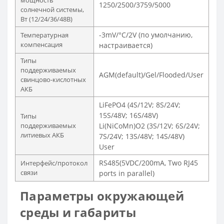
1250/2500/3759/5000
солнечной системы,
Вт (12/24/36/48В)
-3mV/°C/2V (по умолчанию,
Температурная
компенсация
настраивается)
Типы
поддерживаемых
AGM(default)/Gel/Flooded/User
свинцово-кислотных
АКБ
LiFePO4 (4S/12V; 8S/24V;
15S/48V; 16S/48V)
Типы
поддерживаемых
Li(NiCoMn)O2 (3S/12V; 6S/24V;
литиевых АКБ
7S/24V; 13S/48V; 14S/48V)
User
RS485(5VDC/200mA, Two RJ45
Интерфейс/протокол
связи
ports in parallel)
Параметры окружающей
среды и габариты