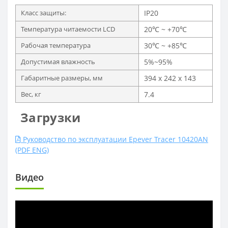
Класс защиты:
IP20
Температура читаемости LCD
20℃ ~ +70℃
Рабочая температура
30℃ ~ +85℃
Допустимая влажность
5%~95%
Габаритные размеры, мм
394 х 242 х 143
Вес, кг
7.4
Загрузки
Руководство по эксплуатации Epever Tracer 10420AN
(PDF ENG)
Видео