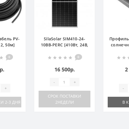
абель PV-
SilaSolar SIM410-24-
Профиль
2, 50м]
10BB-PERC [410Вт, 24В,
солнечн
Моно, TP]
Al
0
0
р.
16 500р.
2
-
+
+
-
СРОК ПОСТАВКИ
И 2-3 ДНЯ
2НЕДЕЛИ
В 