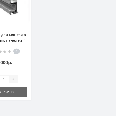
 для монтажа
ых панелей [
, 2.1м]
0
 000р.
+
КОРЗИНУ