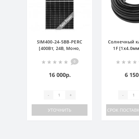
SIM400-24-5BB-PERC
Солнечный к
[400Вт, 24В, Моно,
1F [1x4.0мм
TWIN POWER]
0
16 000р.
6 150
-
+
-
УТОЧНИТЬ
СРОК ПОСТАВК