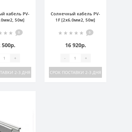
й кабель PV-
Солнечный кабель PV-
4.0мм2, 50м]
1F [2x6.0мм2, 50м]
0
0
 500р.
16 920р.
+
-
+
ТАВКИ 2-3 ДНЯ
СРОК ПОСТАВКИ 2-3 ДНЯ