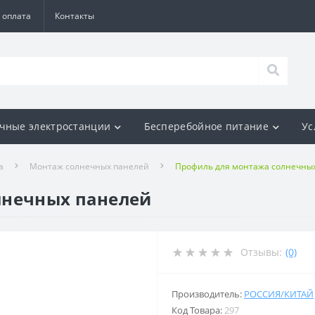
 оплата
Контакты
чные электростанции
Бесперебойное питание
Ус
а
Монтаж солнечных панелей
Профиль для монтажа солнечных п
лнечных панелей
Отзывы:
(0)
Производитель:
РОССИЯ/КИТАЙ
Код Товара:
297