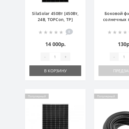
SilaSolar 450Вт [450Вт,
Боковой ф
24В, TOPCon, TP]
солнечных 
[Al, 30-
0
14 000р.
130р
-
+
-
В КОРЗИНУ
ПРЕДЗА
Популярный
Популярный