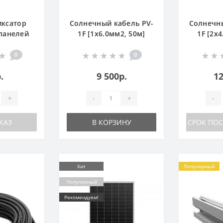
иксатор
Солнечный кабель PV-
Солнечны
панелей
1F [1x6.0мм2, 50м]
1F [2x
45мм]
0
0
.
9 500р.
12
+
-
+
-
КАЗ
В КОРЗИНУ
СРОК ПОС
Хит
Популярный
Популярный
Рекомендуем!