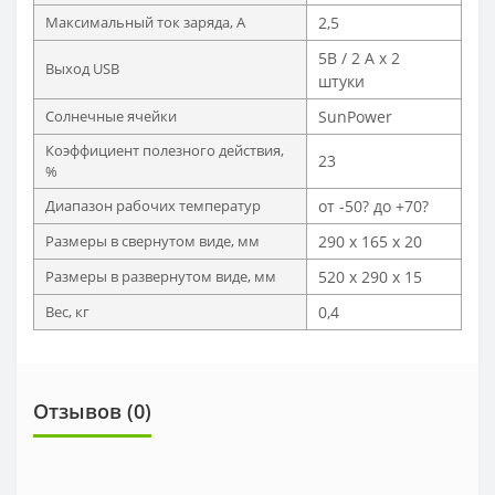
Максимальный ток заряда, А
2,5
5В / 2 А x 2
Выход USB
штуки
Солнечные ячейки
SunPower
Коэффициент полезного действия,
23
%
Диапазон рабочих температур
от -50? до +70?
Размеры в свернутом виде, мм
290 х 165 х 20
Размеры в развернутом виде, мм
520 х 290 х 15
Вес, кг
0,4
Отзывов (0)