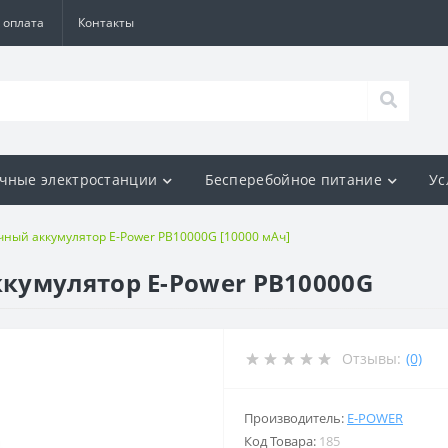
 оплата
Контакты
чные электростанции
Бесперебойное питание
Ус
ный аккумулятор E-Power PB10000G [10000 мАч]
кумулятор E-Power PB10000G
Отзывы:
(0)
Производитель:
E-POWER
Код Товара:
185