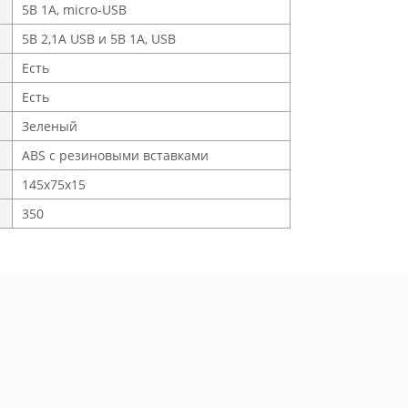
5В 1А, micro-USB
5В 2,1А USB и 5В 1А, USB
Есть
Есть
Зеленый
ABS с резиновыми вставками
145х75х15
350