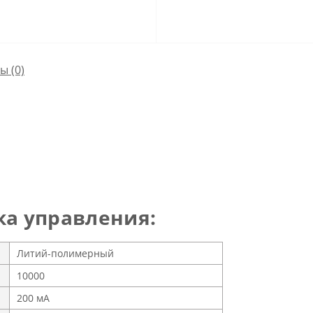
сы
(0)
а управления:
Литий-полимерный
10000
200 мА