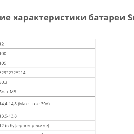
е характеристики батареи S
12
100
105
329*272*214
30,3
Болт M8
14,4-14,8 (Макс. ток: 30A)
13,5-13,8
12 (в буферном режиме)