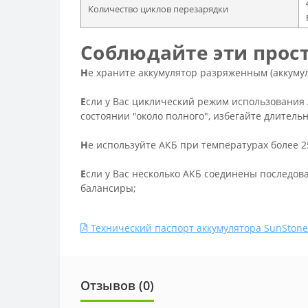
Количество циклов перезарядки
Соблюдайте эти прост
Н
е храните аккумулятор разряженным (аккуму
Е
сли у Вас циклический режим использования 
состоянии "около полного", избегайте длитель
Н
е используйте АКБ при температурах более 2
Е
сли у Вас несколько АКБ соединены последов
балансиры;
Технический паспорт аккумулятора SunStone
Отзывов (0)