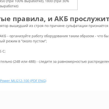
450 (при 100% выработке), 1800 (при 30%
выработке)
ые правила, и АКБ прослужит
лятор вышедший из строя по причине сульфатации признаётся 
АКБ - организуйте работу оборудования таким образом - что б
ный режим в "около пустом";
5 С;
ательно (24В или 48В) - следите за равномерностью распредел
Power MLG12-100 (PDF ENG)