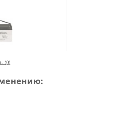
сы
(0)
менению: