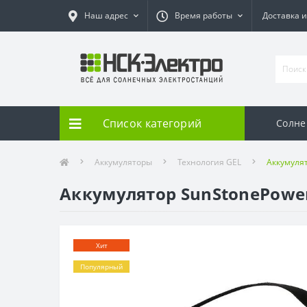
Наш адрес
Время работы
Доставка и
Список категорий
Солне
Аккумуляторы
Технология GEL
Аккумулят
Аккумулятор SunStonePowe
Хит
Популярный