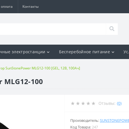
 оплата
Контакты
чные электростанции
Бесперебойное питание
Ус
ор SunStonePower MLG12-100 [GEL, 12В, 100Ач]
r MLG12-100
Отзывы:
(0)
Производитель:
SUNSTONEPOW
Код Товара:
247