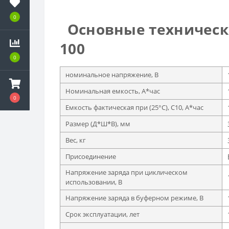
0
Основные технически
100
0
номинальное напряжение, В
Номинальная емкость, А*час
0
Емкость фактическая при (25°C), С10, А*час
Размер (Д*Ш*В), мм
Вес, кг
Присоединение
Напряжение заряда при циклическом
использовании, В
Напряжение заряда в буферном режиме, В
Срок эксплуатации, лет