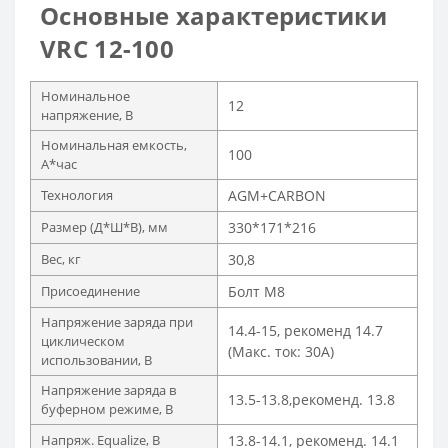
Основные характеристики
VRC 12-100
Номинальное
12
напряжение, В
Номинальная емкость,
100
А*час
Технология
AGM+CARBON
Размер (Д*Ш*В), мм
330*171*216
Вес, кг
30,8
Присоединение
Болт M8
Напряжение заряда при
14.4-15, рекоменд 14.7
циклическом
(Макс. ток: 30A)
использовании, В
Напряжение заряда в
13.5-13.8,рекоменд. 13.8
буферном режиме, В
Напряж. Equalize, В
13.8-14.1, рекоменд. 14.1