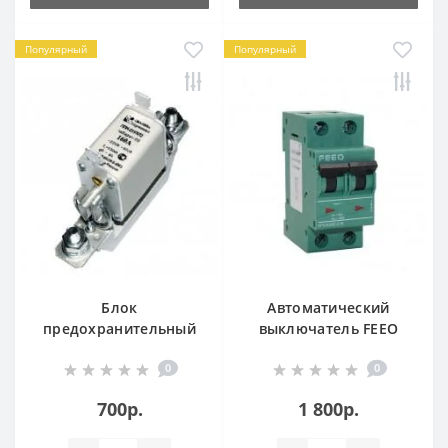
Популярный
Популярный
Блок
Автоматический
предохранительный
выключатель FEEO
160А
FPV-63 [C63A, 550VDC,
0
0
2P]
700р.
1 800р.