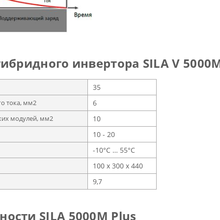
ибридного инвертора SILA V 5000
35
о тока, мм2
6
ких модулей, мм2
10
10 - 20
-10°C … 55°C
100 x 300 x 440
9,7
ости SILA 5000M Plus