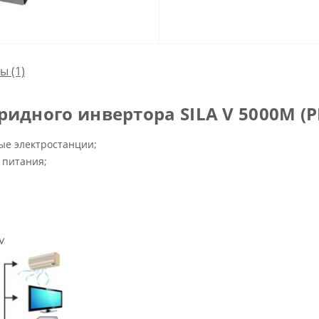
сы
(1)
дного инвертора SILA V 5000M (PF
ые электростанции;
 питания;