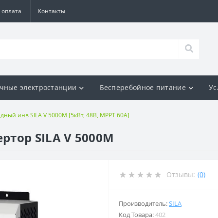
 оплата
Контакты
чные электростанции
Бесперебойное питание
Ус
дный инв SILA V 5000M [5кВт, 48В, MPPT 60А]
ртор SILA V 5000M
Отзывы:
(0)
Производитель:
SILA
Код Товара:
402