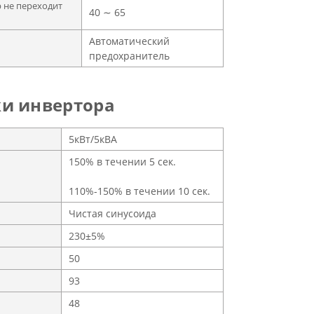
 не переходит
40 ∼ 65
Автоматический
предохранитель
и инвертора
5кВт/5кВА
150% в течении 5 сек.
110%-150% в течении 10 сек.
Чистая синусоида
230±5%
50
93
48