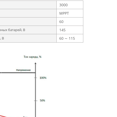
3000
MPPT
60
ных батарей, В
145
, В
60 ∼ 115