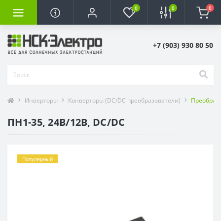
0
0
0
+7 (903) 930 80 50
Инверторы
Конверторы (DC/DC преобразователи)
Преобразо
ПН1-35, 24В/12В, DC/DC
Популярный